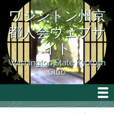
ワシントン州京
都人会ウェブサ
イト
Washington State Kyotojin
Club
Men
ホーム