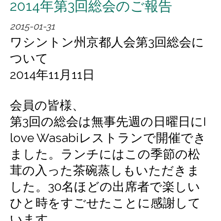
2014年第3回総会のご報告
懇親会ランチ
2015-01-31
ワシントン州京都人会第3回総会に
ふるさと京都
ついて
2014年11月11日
おいでやす
言葉遊び歌
会員の皆様、
第3回の総会は無事先週の日曜日にI
京都関連リンク
love Wasabiレストランで開催でき
ました。ランチにはこの季節の松
総会・懇親会などのお知らせとご報
茸の入った茶碗蒸しもいただきま
告
した。30名ほどの出席者で楽しい
ひと時をすごせたことに感謝して
ご入会などに関するお問合せ
います。