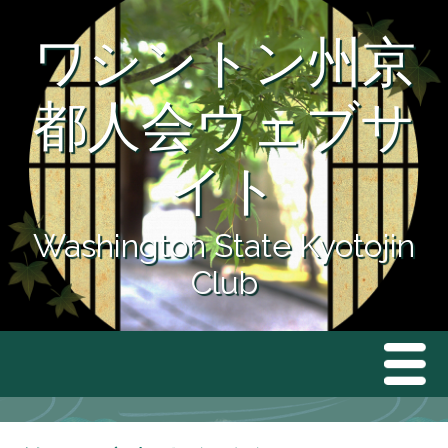
ワシントン州京
都人会ウェブサ
イト
Washington State Kyotojin
Club
Men
ホーム