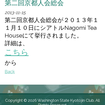
第二回京都人会総会
懇親会ランチ
2013-11-15
第二回京都人会総会が２０１３年１
ふるさと京都
１月１０日にシアトルNagomi Tea
Houseにて挙行されました。
おいでやす
詳細は、
言葉遊び歌
こちら
から
京都関連リンク
Back
総会・懇親会などのお知らせとご報
告
ご入会などに関するお問合せ
Copyright ©
2026 Washington State Kyotojin Club. All